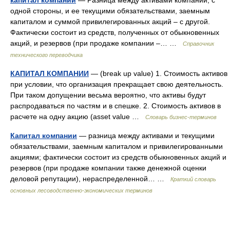
капитал компании
— Разница между активами компании, с
одной стороны, и ее текущими обязательствами, заемным
капиталом и суммой привилегированных акций – с другой.
Фактически состоит из средств, полученных от обыкновенных
акций, и резервов (при продаже компании –… …
Справочник
технического переводчика
КАПИТАЛ КОМПАНИИ
— (break up value) 1. Стоимость активов
при условии, что организация прекращает свою деятельность.
При таком допущении весьма вероятно, что активы будут
распродаваться по частям и в спешке. 2. Стоимость активов в
расчете на одну акцию (asset value …
Словарь бизнес-терминов
Капитал компании
— разница между активами и текущими
обязательствами, заемным капиталом и привилегированными
акциями; фактически состоит из средств обыкновенных акций и
резервов (при продаже компании также денежной оценки
деловой репутации), нераспределенной… …
Краткий словарь
основных лесоводственно-экономических терминов